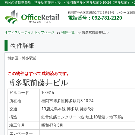
福岡の賃貸事務所「博多駅前藤井ビル」- 福岡市博多区博多駅前3-10-24（博多駅前） -
福岡市中央区渡辺通2丁目7番14号 パグーロ薬院
電話番号：092-781-2120
オフィスリーテイルトップページ
物件一覧
博多駅前藤井ビル
物件詳細
博多区・博多駅前
この物件はすべて成約済みです。
博多駅前藤井ビル
ビルコード
100315
所在地
福岡市博多区博多駅前3-10-24
交通
JR鹿児島本線 博多駅 徒歩6分
構造
鉄骨鉄筋コンクリート造 地上10階建／地下1階
竣工年月
昭和47年3月
エレベーター