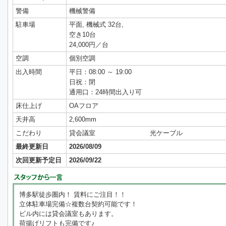
警備
機械警備
駐車場
平面, 機械式 32台,
空き10台
24,000円／台
空調
個別空調
出入時間
平日：08:00 ～ 19:00
日祝：閉
通用口：24時間出入り可
床仕上げ
OAフロア
天井高
2,600mm
こだわり
貸会議室
光ケーブル
最終更新日
2026/08/09
次回更新予定日
2026/09/22
博多駅徒歩圏内！ 賃料にご注目！！
立体駐車場完備☆複数台契約可能です！
ビル内には貸会議室もあります。
荷揚げリフトも完備です♪