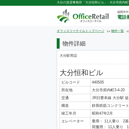
大分の賃貸事務所「大分恒和ビル」- 大分市府内町3-4
福岡市中
電話番
オフィスリーテイルトップページ
物件一覧
物件詳細
大分駅周辺
大分恒和ビル
ビルコード
440505
所在地
大分市府内町3-4-20
交通
JR日豊本線 大分駅 徒
構造
鉄骨鉄筋コンクリート
竣工年月
昭和47年2月
エレベーター
乗用： 11人乗り 2基
荷搬用： 11人乗り 