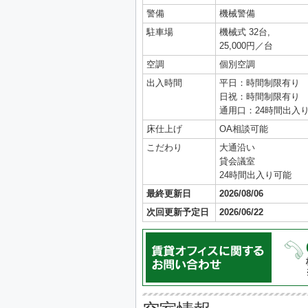
警備
機械警備
駐車場
機械式 32台,
25,000円／台
空調
個別空調
出入時間
平日：時間制限有り
日祝：時間制限有り
通用口：24時間出入
床仕上げ
OA相談可能
こだわり
大通沿い
貸会議室
24時間出入り可能
最終更新日
2026/08/06
次回更新予定日
2026/06/22