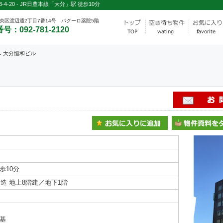
-20 - JR日豊本線「大分」駅 徒歩10分
央区渡辺通2丁目7番14号 パグーロ薬院5階
号：092-781-2120
大分恒和ビル
歩10分
造 地上8階建／地下1階
1基