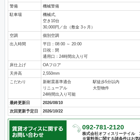
警備
機械警備
駐車場
機械式,
空き10台
30,000円／台（敷金 3ヶ月）
空調
個別空調
出入時間
平日：08:00 ～ 20:00
日祝：閉
通用口：24時間出入り可
床仕上げ
OAフロア
天井高
2,550mm
こだわり
新耐震基準適合
駅徒歩5分以内
リニューアル
大型物件
24時間出入り可能
最終更新日
2026/08/10
次回更新予定日
2026/10/22
092-781-2120
株式会社オフィスリーテイル 10:
※賃料等に関する諸条件はお気