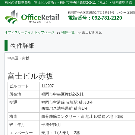
福岡の賃貸事務所「富士ビル赤坂」- 福岡市中央区舞鶴2-2-11（赤坂） - 福岡市空港線
福岡市中央区渡辺通2丁目7番14号 パグーロ薬院
電話番号：092-781-2120
オフィスリーテイルトップページ
物件一覧
富士ビル赤坂
物件詳細
中央区・赤坂
富士ビル赤坂
ビルコード
112207
所在地
福岡市中央区舞鶴2-2-11
交通
福岡市空港線 赤坂駅 徒歩3分
西鉄バス法務局前 徒歩1分
構造
鉄骨鉄筋コンクリート造 地上10階建／地下1階
竣工年月
平成4年5月
エレベーター
乗用： 17人乗り 2基