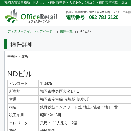
福岡の賃貸事務所「NDビル」- 福岡市中央区大名1-4-1（赤坂） - 福岡市空港線「赤坂」
福岡市中央区渡辺通2丁目7番14号 パグーロ薬院
電話番号：092-781-2120
オフィスリーテイルトップページ
物件一覧
NDビル
物件詳細
中央区・赤坂
NDビル
ビルコード
110925
所在地
福岡市中央区大名1-4-1
交通
福岡市空港線 赤坂駅 徒歩6分
構造
鉄骨鉄筋コンクリート造 地上7階建／地下1階
竣工年月
昭和49年6月
エレベーター
乗用： 11人乗り 2基
警備
機械警備