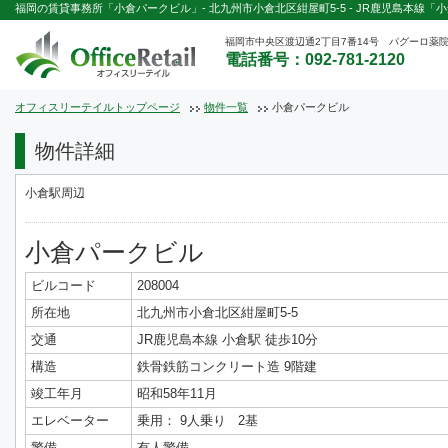
福岡の賃貸事務所「小倉パークビル」- 北九州市小倉北区紺屋町5-5 - JR鹿児島本線「小
福岡市中央区渡辺通2丁目7番14号 パグーロ薬院
電話番号：092-781-2120
オフィスリーテイルトップページ
物件一覧
小倉パークビル
物件詳細
小倉駅周辺
小倉パークビル
ビルコード
208004
所在地
北九州市小倉北区紺屋町5-5
交通
JR鹿児島本線 小倉駅 徒歩10分
構造
鉄骨鉄筋コンクリート造 9階建
竣工年月
昭和58年11月
エレベーター
乗用： 9人乗り 2基
警備
有人警備