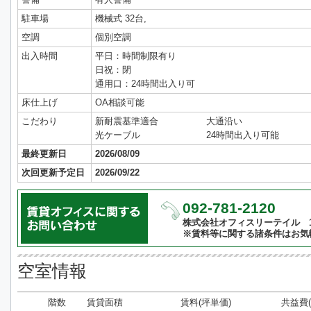
駐車場
機械式 32台,
空調
個別空調
出入時間
平日：時間制限有り
日祝：閉
通用口：24時間出入り可
床仕上げ
OA相談可能
こだわり
新耐震基準適合
大通沿い
光ケーブル
24時間出入り可能
最終更新日
2026/08/09
次回更新予定日
2026/09/22
092-781-2120
株式会社オフィスリーテイル 10:
※賃料等に関する諸条件はお気
空室情報
階数
賃貸面積
賃料(坪単価)
共益費(