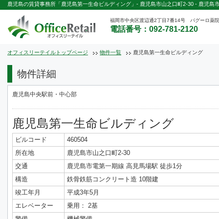
鹿児島の賃貸事務所「鹿児島第一生命ビルディング」- 鹿児島市山之口町2-30 - 鹿児島
福岡市中央区渡辺通2丁目7番14号 パグーロ薬院
電話番号：092-781-2120
オフィスリーテイルトップページ
物件一覧
鹿児島第一生命ビルディング
物件詳細
鹿児島中央駅前・中心部
鹿児島第一生命ビルディング
ビルコード
460504
所在地
鹿児島市山之口町2-30
交通
鹿児島市電第一期線 高見馬場駅 徒歩1分
構造
鉄骨鉄筋コンクリート造 10階建
竣工年月
平成3年5月
エレベーター
乗用： 2基
警備
機械警備