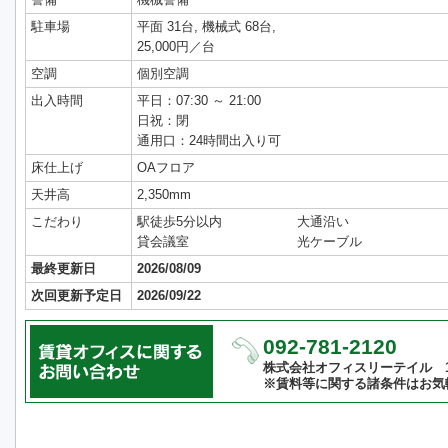
駐車場
平面 31台, 機械式 68台,
25,000円／台
空調
個別空調
出入時間
平日：07:30 ～ 21:00
日祝：閉
通用口：24時間出入り可
床仕上げ
OAフロア
天井高
2,350mm
こだわり
駅徒歩5分以内
大通沿い
貸会議室
光ケーブル
最終更新日
2026/08/09
次回更新予定日
2026/09/22
092-781-2120
株式会社オフィスリーテイル 10:
※賃料等に関する諸条件はお気