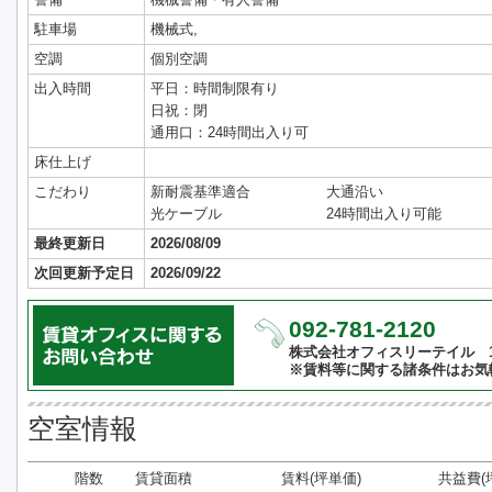
駐車場
機械式,
空調
個別空調
出入時間
平日：時間制限有り
日祝：閉
通用口：24時間出入り可
床仕上げ
こだわり
新耐震基準適合
大通沿い
光ケーブル
24時間出入り可能
最終更新日
2026/08/09
次回更新予定日
2026/09/22
092-781-2120
株式会社オフィスリーテイル 10:
※賃料等に関する諸条件はお気
空室情報
階数
賃貸面積
賃料(坪単価)
共益費(