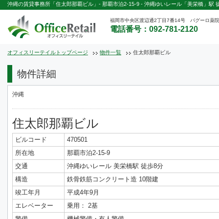
沖縄の賃貸事務所「住太郎那覇ビル」- 那覇市泊2-15-9 - 沖縄ゆいレール「美栄橋」駅 
福岡市中央区渡辺通2丁目7番14号 パグーロ薬院
電話番号：092-781-2120
オフィスリーテイルトップページ
物件一覧
住太郎那覇ビル
物件詳細
沖縄
住太郎那覇ビル
ビルコード
470501
所在地
那覇市泊2-15-9
交通
沖縄ゆいレール 美栄橋駅 徒歩8分
構造
鉄骨鉄筋コンクリート造 10階建
竣工年月
平成4年9月
エレベーター
乗用： 2基
警備
機械警備・有人警備