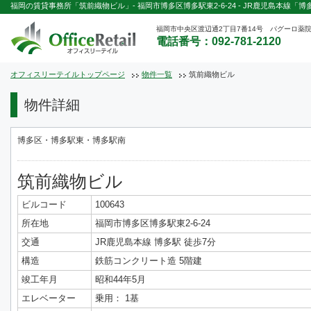
福岡の賃貸事務所「筑前織物ビル」- 福岡市博多区博多駅東2-6-24 - JR鹿児島本線「博
福岡市中央区渡辺通2丁目7番14号 パグーロ薬院
電話番号：092-781-2120
オフィスリーテイルトップページ
物件一覧
筑前織物ビル
物件詳細
博多区・博多駅東・博多駅南
筑前織物ビル
ビルコード
100643
所在地
福岡市博多区博多駅東2-6-24
交通
JR鹿児島本線 博多駅 徒歩7分
構造
鉄筋コンクリート造 5階建
竣工年月
昭和44年5月
エレベーター
乗用： 1基