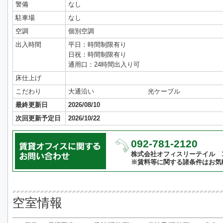
警備
なし
駐車場
なし
空調
個別空調
出入時間
平日：時間制限有り
日祝：時間制限有り
通用口：24時間出入り可
床仕上げ
こだわり
大通沿い
光ケーブル
最終更新日
2026/08/10
次回更新予定日
2026/10/22
092-781-2120
株式会社オフィスリーテイル 10:
※賃料等に関する諸条件はお気
空室情報