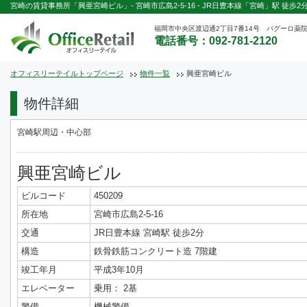
宮崎の賃貸事務所「興亜宮崎ビル」- 宮崎市広島2-5-16 - JR日豊本線「宮崎」駅 徒歩2
福岡市中央区渡辺通2丁目7番14号 パグーロ薬院
電話番号：092-781-2120
オフィスリーテイルトップページ
物件一覧
興亜宮崎ビル
物件詳細
宮崎駅周辺・中心部
興亜宮崎ビル
ビルコード
450209
所在地
宮崎市広島2-5-16
交通
JR日豊本線 宮崎駅 徒歩2分
構造
鉄骨鉄筋コンクリート造 7階建
竣工年月
平成3年10月
エレベーター
乗用： 2基
警備
機械警備