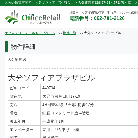
大分の賃貸事務所「大分ソフィアプラザビル」- 大分市東春日町17‐19 - JR日豊本線「大
福岡市中央区渡辺通2丁目7番14号 パグーロ薬院
電話番号：092-781-2120
オフィスリーテイルトップページ
物件一覧
大分ソフィアプラザビル
物件詳細
大分駅周辺
大分ソフィアプラザビル
ビルコード
440704
所在地
大分市東春日町17‐19
交通
JR日豊本線 大分駅 徒歩17分
構造
鉄筋コンクリート造 4階建
竣工年月
平成元年1月
エレベーター
乗用： 9人乗り 2基
警備
機械警備