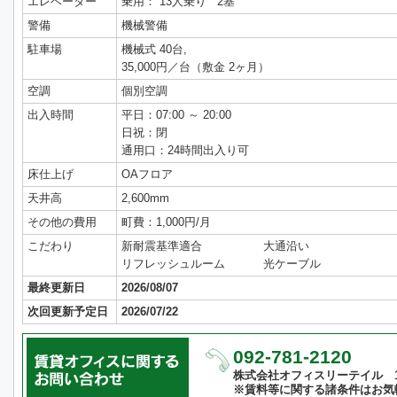
エレベーター
乗用： 13人乗り 2基
警備
機械警備
駐車場
機械式 40台,
35,000円／台（敷金 2ヶ月）
空調
個別空調
出入時間
平日：07:00 ～ 20:00
日祝：閉
通用口：24時間出入り可
床仕上げ
OAフロア
天井高
2,600mm
その他の費用
町費：1,000円/月
こだわり
新耐震基準適合
大通沿い
リフレッシュルーム
光ケーブル
最終更新日
2026/08/07
次回更新予定日
2026/07/22
092-781-2120
株式会社オフィスリーテイル 10:
※賃料等に関する諸条件はお気