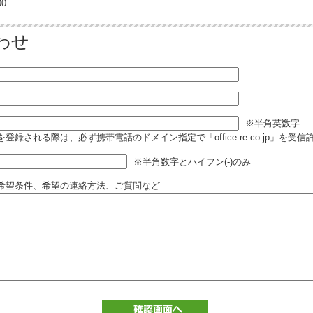
0
わせ
※半角英数字
登録される際は、必ず携帯電話のドメイン指定で「office-re.co.jp」を受
※半角数字とハイフン(-)のみ
希望条件、希望の連絡方法、ご質問など