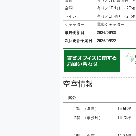
空調
有り／1F:無し・2F:
トイレ
有り／1F:有り・2F:
シャッター
電動シャッター
最終更新日
2026/08/09
次回更新予定日
2026/09/22
空室情報
階数
1階
（倉庫）
15.68坪
2階
（事務所）
18.73坪