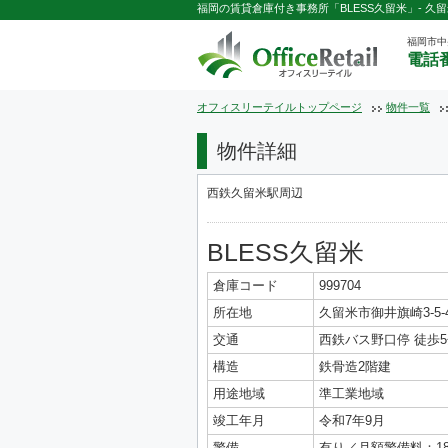
福岡の賃貸倉庫付き事務所「BLESS久留米」- 久留米
福岡市中
電話番
オフィスリーテイルトップページ
物件一覧
物件詳細
西鉄久留米駅周辺
BLESS久留米
倉庫コード
999704
所在地
久留米市御井旗崎3-5-
交通
西鉄バス野口停 徒歩
構造
鉄骨造2階建
用途地域
準工業地域
竣工年月
令和7年9月
警備
有り／月額警備料：18,