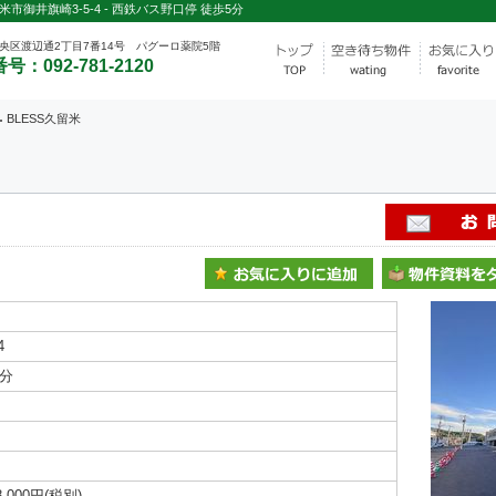
市御井旗崎3-5-4 - 西鉄バス野口停 徒歩5分
央区渡辺通2丁目7番14号 パグーロ薬院5階
号：092-781-2120
BLESS久留米
4
5分
000円(税別)