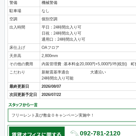
警備
機械警備
駐車場
なし
空調
個別空調
出入時間
平日：24時間出入り可
日祝：24時間出入り可
通用口：24時間出入り可
床仕上げ
OAフロア
天井高
2,800mm
その他の費用
内装管理費 :基本料金20,000円+5,000円/坪(税別) 町
こだわり
新耐震基準適合
大通沿い
24時間出入り可能
最終更新日
2026/08/07
次回更新予定日
2026/07/22
フリーレント及び敷金０キャンペーン実施中！
092-781-2120