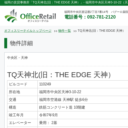
福岡の賃貸事務所「TQ天神北(旧：THE EDGE 天神）」- 福岡市中央区天神3-10-22（
福岡市中央区渡辺通2丁目7番14号 パグーロ薬院
電話番号：092-781-2120
オフィスリーテイルトップページ
物件一覧
TQ天神北(旧：THE EDGE 天神）
物件詳細
中央区・天神
TQ天神北(旧：THE EDGE 天神）
ビルコード
110249
所在地
福岡市中央区天神3-10-22
交通
福岡市空港線 天神駅 徒歩6分
構造
鉄筋コンクリート造 10階建
竣工年月
令和7年9月
エレベーター
乗用： 2基