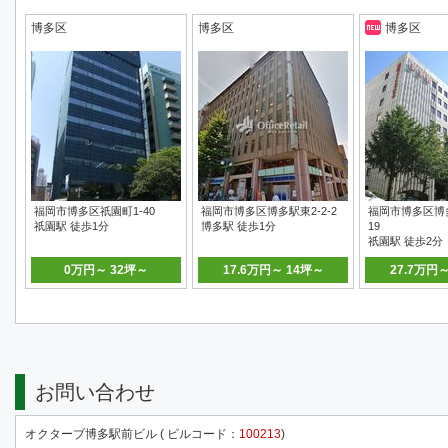
博多区
博多区
博多区
福岡市博多区祇園町1-40
福岡市博多区博多駅東2-2-2
福岡市博多区博多
祇園駅 徒歩1分
博多駅 徒歩1分
19
祇園駅 徒歩2分
0万円～ 32坪～
17.6万円～ 14坪～
27.7万円
お問い合わせ
オクターブ博多駅前ビル ( ビルコード：
100213
)