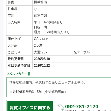
警備
機械警備
駐車場
なし
空調
個別空調
出入時間
平日：時間制限有り
日祝：閉
通用口：24時間出入り可
床仕上げ
OAフロア
天井高
2,500mm
こだわり
大通沿い
光ケーブル
最終更新日
2026/08/10
次回更新予定日
2026/10/22
博多駅徒歩圏内。平成12年全面リニューアル工事済。
※定期借家契約3～5年（中途解約可能）
092-781-2120