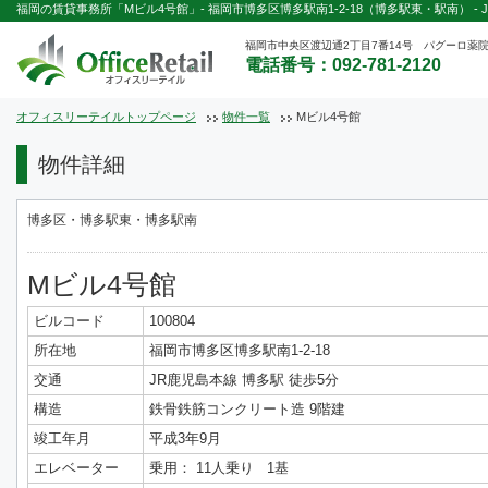
福岡の賃貸事務所「Mビル4号館」- 福岡市博多区博多駅南1-2-18（博多駅東・駅南） - 
福岡市中央区渡辺通2丁目7番14号 パグーロ薬院
電話番号：092-781-2120
オフィスリーテイルトップページ
物件一覧
Mビル4号館
物件詳細
博多区・博多駅東・博多駅南
Mビル4号館
ビルコード
100804
所在地
福岡市博多区博多駅南1-2-18
交通
JR鹿児島本線 博多駅 徒歩5分
構造
鉄骨鉄筋コンクリート造 9階建
竣工年月
平成3年9月
エレベーター
乗用： 11人乗り 1基