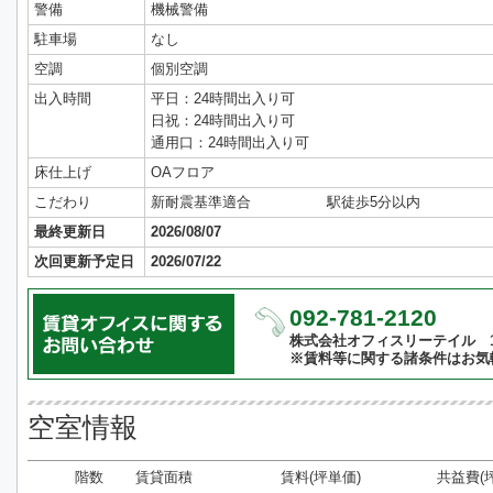
警備
機械警備
駐車場
なし
空調
個別空調
出入時間
平日：24時間出入り可
日祝：24時間出入り可
通用口：24時間出入り可
床仕上げ
OAフロア
こだわり
新耐震基準適合
駅徒歩5分以内
最終更新日
2026/08/07
次回更新予定日
2026/07/22
092-781-2120
株式会社オフィスリーテイル 10:
※賃料等に関する諸条件はお気
空室情報
階数
賃貸面積
賃料(坪単価)
共益費(