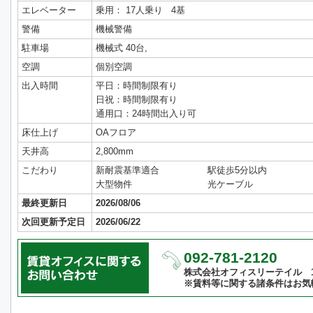
エレベーター
乗用： 17人乗り 4基
警備
機械警備
駐車場
機械式 40台,
空調
個別空調
出入時間
平日：時間制限有り
日祝：時間制限有り
通用口：24時間出入り可
床仕上げ
OAフロア
天井高
2,800mm
こだわり
新耐震基準適合
駅徒歩5分以内
大型物件
光ケーブル
最終更新日
2026/08/06
次回更新予定日
2026/06/22
092-781-2120
株式会社オフィスリーテイル 10:
※賃料等に関する諸条件はお気