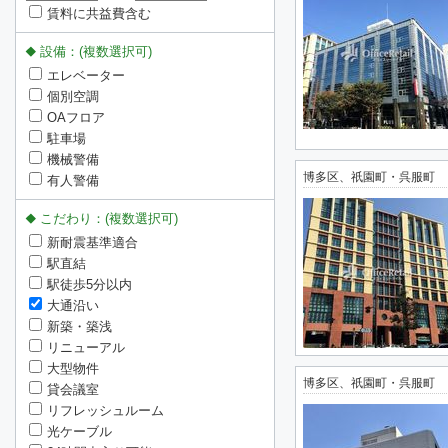
賃料に共益費含む
設備：(複数選択可)
エレベーター
個別空調
OAフロア
駐車場
機械警備
博多区、祇園町・呉服町
有人警備
こだわり：(複数選択可)
新耐震基準適合
駅直結
駅徒歩5分以内
大通沿い
新築・築浅
リニューアル
大型物件
博多区、祇園町・呉服町
貸会議室
リフレッシュルーム
光ケーブル