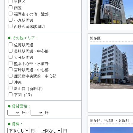
早良区
南区
福岡市その他・近郊
小倉駅周辺
西鉄久留米駅周辺
その他エリア：
博多区
佐賀駅周辺
長崎駅周辺・中心部
大分駅周辺
熊本中心部・水前寺
宮崎駅周辺・中心部
鹿児島中央駅前・中心部
沖縄
新山口（新幹線）
下関（JR）
賃貸面積：
坪～
坪
博多区、祇園町・呉服町
賃料：
円～
円