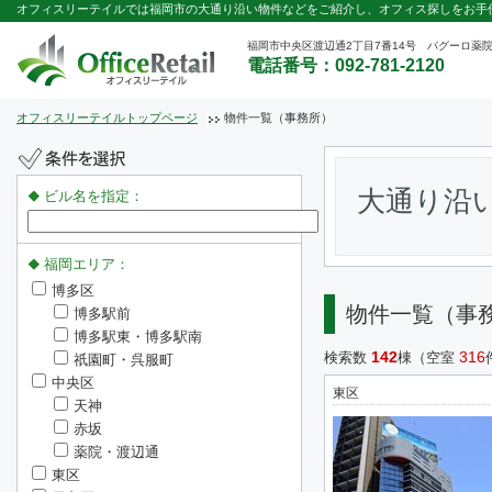
オフィスリーテイルでは福岡市の大通り沿い物件などをご紹介し、オフィス探しをお手
福岡市中央区渡辺通2丁目7番14号 パグーロ薬院
電話番号：092-781-2120
オフィスリーテイルトップページ
物件一覧（事務所）
大通り沿
ビル名を指定：
福岡エリア：
博多区
物件一覧（事
博多駅前
博多駅東・博多駅南
142
316
検索数
棟（空室
祇園町・呉服町
中央区
東区
天神
赤坂
薬院・渡辺通
東区