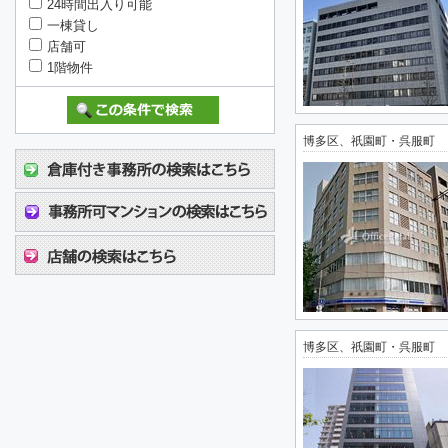
24時間出入り可能
一棟貸し
店舗可
1階物件
博多区、祇園町・呉服町
博多区、祇園町・呉服町