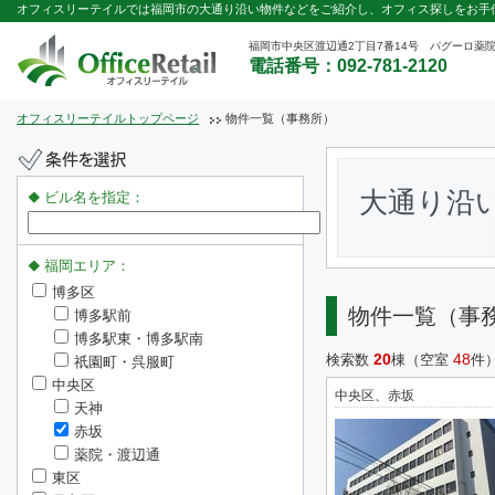
オフィスリーテイルでは福岡市の大通り沿い物件などをご紹介し、オフィス探しをお手
福岡市中央区渡辺通2丁目7番14号 パグーロ薬院
電話番号：092-781-2120
オフィスリーテイルトップページ
物件一覧（事務所）
大通り沿
ビル名を指定：
福岡エリア：
博多区
物件一覧（事
博多駅前
博多駅東・博多駅南
20
48
検索数
棟（空室
件
祇園町・呉服町
中央区
中央区、赤坂
天神
赤坂
薬院・渡辺通
東区