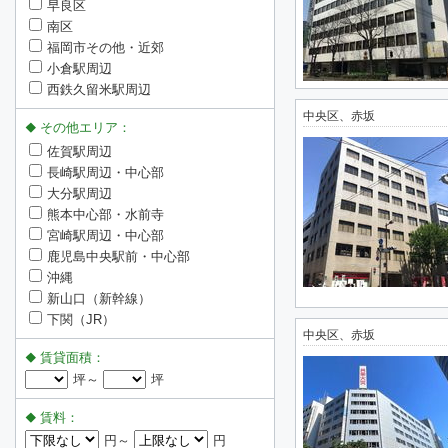
早良区
南区
福岡市その他・近郊
小倉駅周辺
西鉄久留米駅周辺
中央区、赤坂
その他エリア：
佐賀駅周辺
長崎駅周辺・中心部
大分駅周辺
熊本中心部・水前寺
宮崎駅周辺・中心部
鹿児島中央駅前・中心部
沖縄
新山口（新幹線）
下関（JR）
中央区、赤坂
賃貸面積：
坪～
坪
賃料：
円～
円