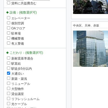
賃料に共益費含む
設備：(複数選択可)
エレベーター
個別空調
中央区、天神、赤坂
OAフロア
駐車場
機械警備
有人警備
こだわり：(複数選択可)
新耐震基準適合
駅直結
駅徒歩5分以内
大通沿い
新築・築浅
リニューアル
大型物件
貸会議室
リフレッシュルーム
光ケーブル