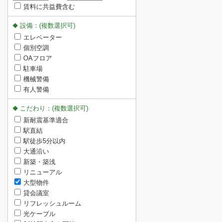
賃料に共益費含む
設備：(複数選択可)
エレベーター
個別空調
OAフロア
駐車場
機械警備
有人警備
こだわり：(複数選択可)
新耐震基準適合
駅直結
駅徒歩5分以内
大通沿い
新築・築浅
リニューアル
大型物件
貸会議室
リフレッシュルーム
光ケーブル