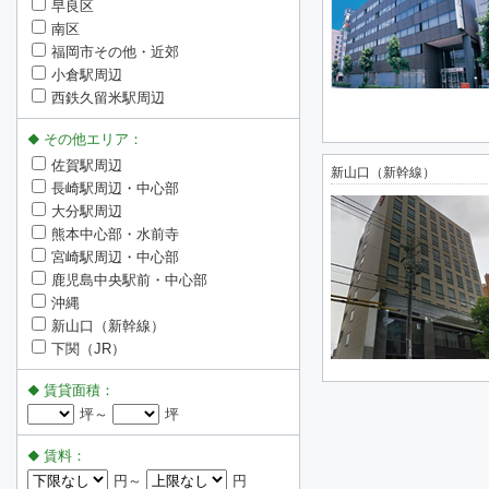
早良区
南区
福岡市その他・近郊
小倉駅周辺
西鉄久留米駅周辺
その他エリア：
佐賀駅周辺
新山口（新幹線）
長崎駅周辺・中心部
大分駅周辺
熊本中心部・水前寺
宮崎駅周辺・中心部
鹿児島中央駅前・中心部
沖縄
新山口（新幹線）
下関（JR）
賃貸面積：
坪～
坪
賃料：
円～
円