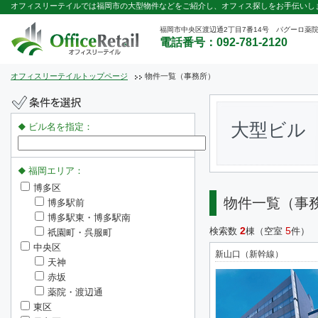
オフィスリーテイルでは福岡市の大型物件などをご紹介し、オフィス探しをお手伝いし
福岡市中央区渡辺通2丁目7番14号 パグーロ薬院
電話番号：092-781-2120
オフィスリーテイルトップページ
物件一覧（事務所）
大型ビル
ビル名を指定：
福岡エリア：
博多区
物件一覧（事
博多駅前
博多駅東・博多駅南
2
5
検索数
棟（空室
件）
祇園町・呉服町
中央区
新山口（新幹線）
天神
赤坂
薬院・渡辺通
東区