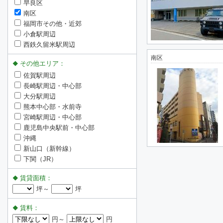
早良区
南区
福岡市その他・近郊
小倉駅周辺
西鉄久留米駅周辺
南区
その他エリア：
佐賀駅周辺
長崎駅周辺・中心部
大分駅周辺
熊本中心部・水前寺
宮崎駅周辺・中心部
鹿児島中央駅前・中心部
沖縄
新山口（新幹線）
下関（JR）
賃貸面積：
坪～
坪
賃料：
円～
円