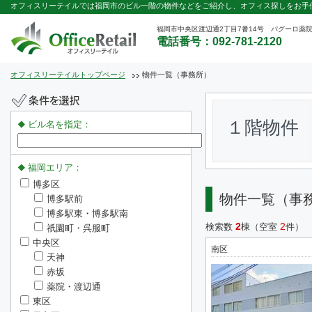
オフィスリーテイルでは福岡市のビル一階の物件などをご紹介し、オフィス探しをお手
福岡市中央区渡辺通2丁目7番14号 パグーロ薬院
電話番号：092-781-2120
オフィスリーテイルトップページ
物件一覧（事務所）
１階物件
ビル名を指定：
福岡エリア：
博多区
物件一覧（事
博多駅前
博多駅東・博多駅南
2
2
検索数
棟（空室
件）
祇園町・呉服町
中央区
南区
天神
赤坂
薬院・渡辺通
東区