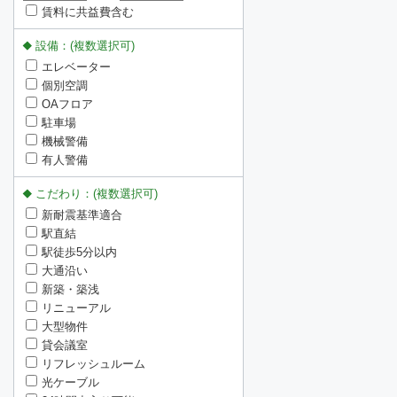
賃料に共益費含む
設備：(複数選択可)
エレベーター
個別空調
OAフロア
駐車場
機械警備
有人警備
こだわり：(複数選択可)
新耐震基準適合
駅直結
駅徒歩5分以内
大通沿い
新築・築浅
リニューアル
大型物件
貸会議室
リフレッシュルーム
光ケーブル