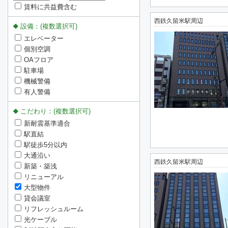
賃料に共益費含む
西鉄久留米駅周辺
設備：(複数選択可)
エレベーター
個別空調
OAフロア
駐車場
機械警備
有人警備
こだわり：(複数選択可)
新耐震基準適合
駅直結
駅徒歩5分以内
大通沿い
西鉄久留米駅周辺
新築・築浅
リニューアル
大型物件
貸会議室
リフレッシュルーム
光ケーブル