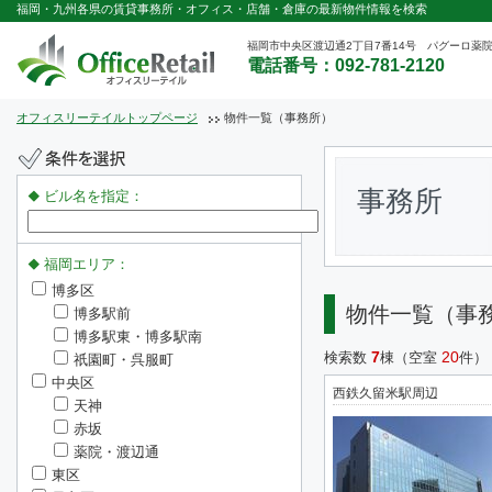
福岡・九州各県の賃貸事務所・オフィス・店舗・倉庫の最新物件情報を検索
福岡市中央区渡辺通2丁目7番14号 パグーロ薬院
電話番号：092-781-2120
オフィスリーテイルトップページ
物件一覧（事務所）
事務所
ビル名を指定：
福岡エリア：
博多区
物件一覧（事
博多駅前
博多駅東・博多駅南
7
20
検索数
棟（空室
件）
祇園町・呉服町
中央区
西鉄久留米駅周辺
天神
赤坂
薬院・渡辺通
東区