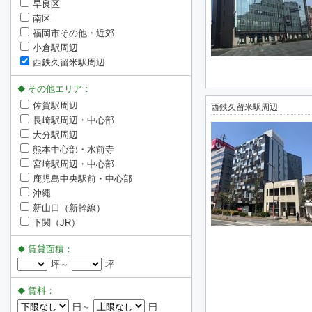
早良区
南区
福岡市その他・近郊
小倉駅周辺
西鉄久留米駅周辺
その他エリア：
佐賀駅周辺
西鉄久留米駅周辺
長崎駅周辺・中心部
大分駅周辺
熊本中心部・水前寺
宮崎駅周辺・中心部
鹿児島中央駅前・中心部
沖縄
新山口（新幹線）
下関（JR）
賃貸面積：
坪～
坪
賃料：
円～
円