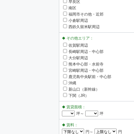
早良区
南区
福岡市その他・近郊
小倉駅周辺
西鉄久留米駅周辺
その他エリア：
佐賀駅周辺
長崎駅周辺・中心部
大分駅周辺
熊本中心部・水前寺
宮崎駅周辺・中心部
鹿児島中央駅前・中心部
沖縄
新山口（新幹線）
下関（JR）
賃貸面積：
坪～
坪
賃料：
円～
円