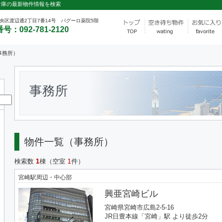
倉庫の最新物件情報を検索
央区渡辺通2丁目7番14号 パグーロ薬院5階
号：092-781-2120
事務所）
事務所
物件一覧（事務所）
1
1
検索数
棟（空室
件）
宮崎駅周辺・中心部
興亜宮崎ビル
宮崎県宮崎市広島2-5-16
JR日豊本線「宮崎」駅 より徒歩2分