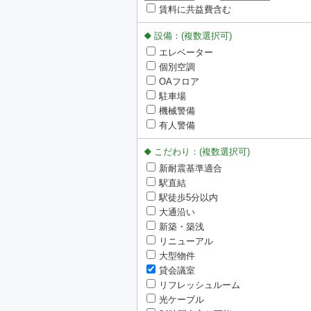
賃料に共益費含む
設備：(複数選択可)
エレベーター
個別空調
OAフロア
駐車場
機械警備
有人警備
こだわり：(複数選択可)
新耐震基準適合
駅直結
駅徒歩5分以内
大通沿い
新築・築浅
リニューアル
大型物件
貸会議室
リフレッシュルーム
光ケーブル