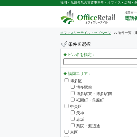
福岡・九州各県の賃貸事務所・オフィス・店舗・
福岡市中
電話番
オフィスリーテイルトップページ
物件一覧（
ビル名を指定：
福岡エリア：
博多区
博多駅前
博多駅東・博多駅南
祇園町・呉服町
中央区
天神
赤坂
薬院・渡辺通
東区