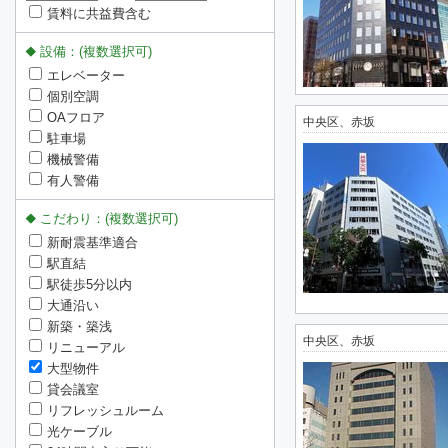
賃料に共益費含む
設備：(複数選択可)
エレベーター
個別空調
OAフロア
中央区、赤坂
駐車場
機械警備
有人警備
こだわり：(複数選択可)
新耐震基準適合
駅直結
駅徒歩5分以内
大通沿い
新築・築浅
中央区、赤坂
リニューアル
大型物件
貸会議室
リフレッシュルーム
光ケーブル