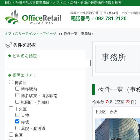
福岡・九州各県の賃貸事務所・オフィス・店舗・倉庫の最新物件情報を検索
福岡市中央区渡辺通2丁目7番14号 パグーロ薬院
電話番号：092-781-2120
オフィスリーテイルトップページ
物件一覧（事務所）
事務所
ビル名を指定：
福岡エリア：
博多区
物件一覧（事
博多駅前
博多駅東・博多駅南
7
22
検索数
棟（空室
件）
祇園町・呉服町
中央区
中央区、赤坂
天神
赤坂
薬院・渡辺通
東区