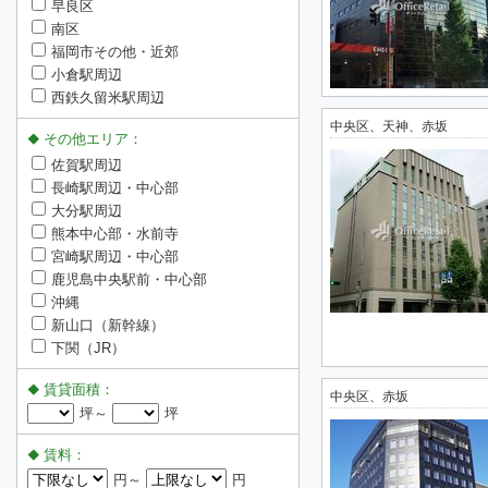
早良区
南区
福岡市その他・近郊
小倉駅周辺
西鉄久留米駅周辺
中央区、天神、赤坂
その他エリア：
佐賀駅周辺
長崎駅周辺・中心部
大分駅周辺
熊本中心部・水前寺
宮崎駅周辺・中心部
鹿児島中央駅前・中心部
沖縄
新山口（新幹線）
下関（JR）
賃貸面積：
中央区、赤坂
坪～
坪
賃料：
円～
円