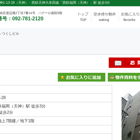
-13-28（天神） - 西鉄天神大牟田線「西鉄福岡（天神）」駅 徒歩3分
央区渡辺通2丁目7番14号 パグーロ薬院5階
号：092-781-2120
つくしビル
28
鉄福岡（天神）駅 徒歩3分
徒歩2分
地上7階建／地下1階