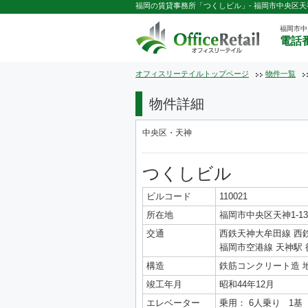
福岡の賃貸事務所「つくしビル」- 福岡市中央区天神1
福岡市中
電話番
オフィスリーテイルトップページ
物件一覧
物件詳細
中央区・天神
つくしビル
ビルコード
110021
所在地
福岡市中央区天神1-13-
交通
西鉄天神大牟田線 西
福岡市空港線 天神駅 
構造
鉄筋コンクリート造 
竣工年月
昭和44年12月
エレベーター
乗用： 6人乗り 1基