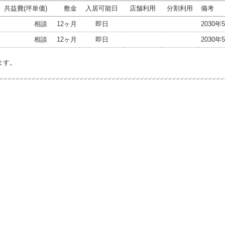
共益費(坪単価)
敷金
入居可能日
店舗利用
分割利用
備考
相談
12ヶ月
即日
2030
相談
12ヶ月
即日
2030
ます。