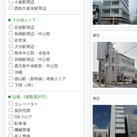
小倉駅周辺
西鉄久留米駅周辺
その他エリア：
佐賀駅周辺
長崎駅周辺・中心部
東区
佐世保
大分駅周辺
熊本中心部・水前寺
宮崎駅周辺・中心部
鹿児島中央駅前・中心部
沖縄
徳山駅（新幹線）周南エリア
下関（JR）
設備：(複数選択可)
東区
エレベーター
個別空調
OAフロア
駐車場
機械警備
有人警備