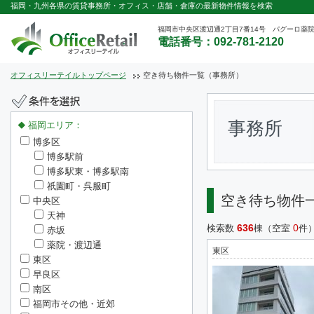
福岡・九州各県の賃貸事務所・オフィス・店舗・倉庫の最新物件情報を検索
福岡市中央区渡辺通2丁目7番14号 パグーロ薬院
電話番号：092-781-2120
オフィスリーテイルトップページ
空き待ち物件一覧（事務所）
事務所
福岡エリア：
博多区
博多駅前
博多駅東・博多駅南
祇園町・呉服町
空き待ち物件
中央区
天神
636
0
検索数
棟（空室
件
赤坂
薬院・渡辺通
東区
東区
早良区
南区
福岡市その他・近郊