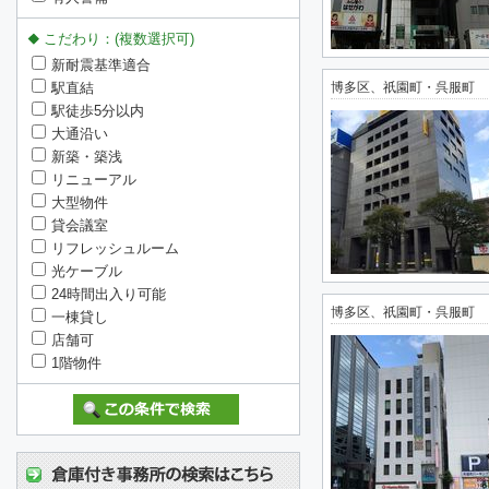
こだわり：(複数選択可)
新耐震基準適合
駅直結
博多区、祇園町・呉服町
駅徒歩5分以内
大通沿い
新築・築浅
リニューアル
大型物件
貸会議室
リフレッシュルーム
光ケーブル
24時間出入り可能
博多区、祇園町・呉服町
一棟貸し
店舗可
1階物件