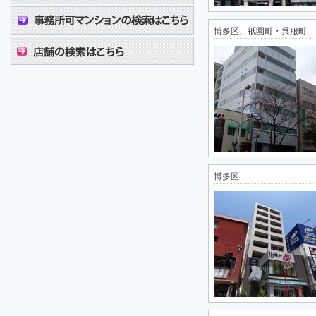
博多区、祇園町・呉服町
博多区