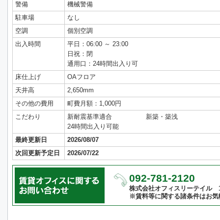
警備
機械警備
駐車場
なし
空調
個別空調
出入時間
平日：06:00 ～ 23:00
日祝：閉
通用口：24時間出入り可
床仕上げ
OAフロア
天井高
2,650mm
その他の費用
町費月額：1,000円
こだわり
新耐震基準適合
新築・築浅
24時間出入り可能
最終更新日
2026/08/07
次回更新予定日
2026/07/22
092-781-2120
株式会社オフィスリーテイル 10:
※賃料等に関する諸条件はお気