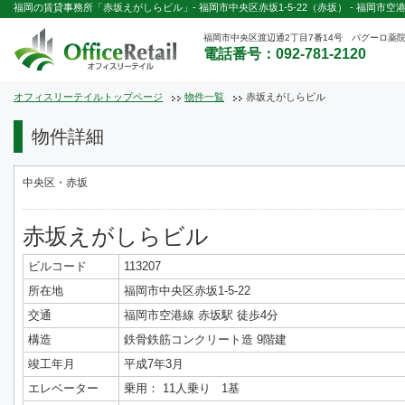
福岡の賃貸事務所「赤坂えがしらビル」- 福岡市中央区赤坂1-5-22（赤坂） - 福岡市空
福岡市中央区渡辺通2丁目7番14号 パグーロ薬院
電話番号：092-781-2120
オフィスリーテイルトップページ
物件一覧
赤坂えがしらビル
物件詳細
中央区・赤坂
赤坂えがしらビル
ビルコード
113207
所在地
福岡市中央区赤坂1-5-22
交通
福岡市空港線 赤坂駅 徒歩4分
構造
鉄骨鉄筋コンクリート造 9階建
竣工年月
平成7年3月
エレベーター
乗用： 11人乗り 1基