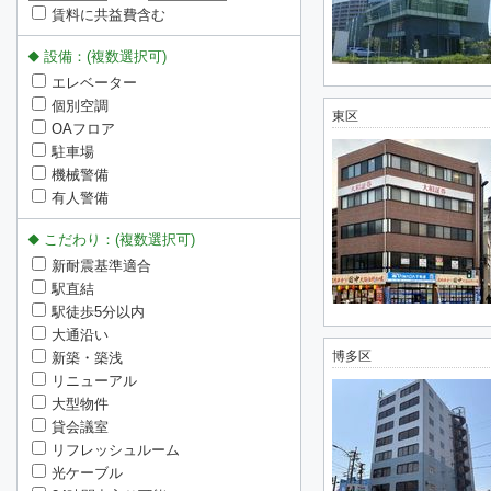
賃料に共益費含む
設備：(複数選択可)
エレベーター
個別空調
東区
OAフロア
駐車場
機械警備
有人警備
こだわり：(複数選択可)
新耐震基準適合
駅直結
駅徒歩5分以内
大通沿い
博多区
新築・築浅
リニューアル
大型物件
貸会議室
リフレッシュルーム
光ケーブル