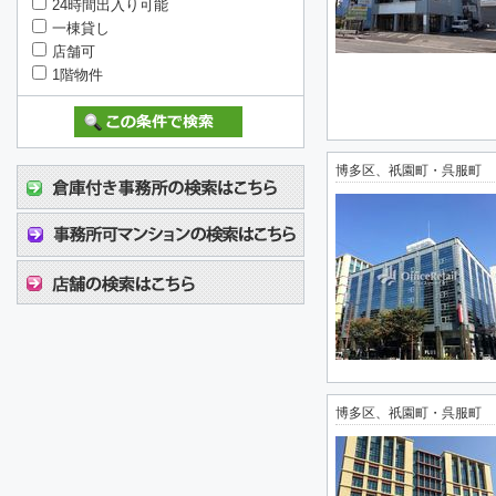
24時間出入り可能
一棟貸し
店舗可
1階物件
博多区、祇園町・呉服町
博多区、祇園町・呉服町