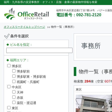
福岡・九州各県の賃貸事務所・オフィス・店舗・倉庫の最新物件情報を検索
福岡市中央区渡辺通2丁目7番14号 パグーロ薬院
電話番号：092-781-2120
オフィスリーテイルトップページ
物件一覧（事務所）
事務所
ビル名を指定：
福岡エリア：
博多区
物件一覧（事
博多駅前
博多駅東・博多駅南
284
607
検索数
棟（空室
祇園町・呉服町
中央区
東区
天神
赤坂
薬院・渡辺通
東区