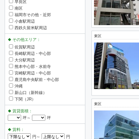
早良区
南区
福岡市その他・近郊
小倉駅周辺
西鉄久留米駅周辺
東区
その他エリア：
佐賀駅周辺
長崎駅周辺・中心部
大分駅周辺
熊本中心部・水前寺
宮崎駅周辺・中心部
鹿児島中央駅前・中心部
沖縄
新山口（新幹線）
下関（JR）
東区
賃貸面積：
坪～
坪
賃料：
円～
円