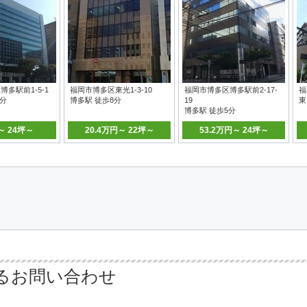
多駅前1-5-1
福岡市博多区東光1-3-10
福岡市博多区博多駅前2-17-
福
6分
博多駅 徒歩8分
19
東
博多駅 徒歩5分
～ 24坪～
20.4万円～ 22坪～
53.2万円～ 24坪～
るお問い合わせ