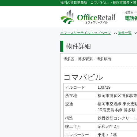
福岡の賃貸事務所「コマバビル」- 福岡市博多区博多駅
福岡市中
電話番
オフィスリーテイルトップページ
物件一覧
物件詳細
博多区・博多駅東・博多駅南
コマバビル
ビルコード
100719
所在地
福岡市博多区博多駅東3-
交通
福岡市空港線 東比恵駅
JR鹿児島本線 博多駅 
構造
鉄骨鉄筋コンクリート造
竣工年月
昭和54年2月
エレベーター
乗用： 1基