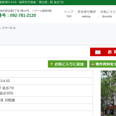
東3-4-10 - 福岡市空港線「東比恵」駅 徒歩7分
央区渡辺通2丁目7番14号 パグーロ薬院5階
号：092-781-2120
コマバビル
4-10
 徒歩7分
徒歩10分
 10階建