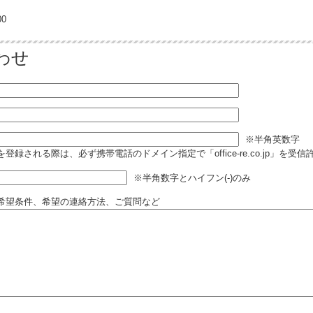
0
わせ
※半角英数字
登録される際は、必ず携帯電話のドメイン指定で「office-re.co.jp」を受
※半角数字とハイフン(-)のみ
希望条件、希望の連絡方法、ご質問など