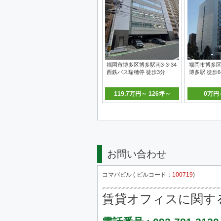
福岡市博多区博多駅南3-3-34
福岡市博多区博
西鉄バス瑞穂停 徒歩3分
博多駅 徒歩
119.7万円～ 126坪～
0万円
お問い合わせ
コマバビル ( ビルコード：
100719
)
賃貸オフィスに関す