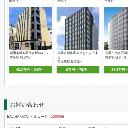
博多区
博多区
博多区
福岡市博多区博多駅前3-7-7
福岡市博多区東比恵4-以下未
福岡市博多区博多駅
博多駅 徒歩9分
定
博多駅 徒歩5分
東比恵駅 徒歩2分
43.2万円～ 24坪～
0万円～ 79坪～
56.9万円
お問い合わせ
BAL.HAKATA ( ビルコード：
100369
)