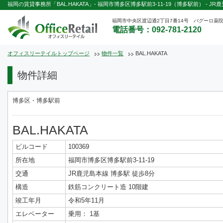
福岡の賃貸事務所「BAL.HAKATA」- 福岡市博多区博多駅前3-11-19（博多駅前） - J
福岡市中央区渡辺通2丁目7番14号 パグーロ薬院
電話番号：092-781-2120
オフィスリーテイルトップページ
物件一覧
BAL.HAKATA
物件詳細
博多区・博多駅前
BAL.HAKATA
ビルコード
100369
所在地
福岡市博多区博多駅前3-11-19
交通
JR鹿児島本線 博多駅 徒歩8分
構造
鉄筋コンクリート造 10階建
竣工年月
令和5年11月
エレベーター
乗用： 1基