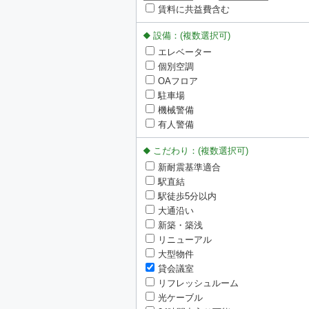
賃料に共益費含む
設備：(複数選択可)
エレベーター
個別空調
OAフロア
駐車場
機械警備
有人警備
こだわり：(複数選択可)
新耐震基準適合
駅直結
駅徒歩5分以内
大通沿い
新築・築浅
リニューアル
大型物件
貸会議室
リフレッシュルーム
光ケーブル