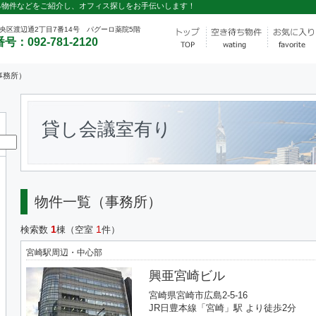
る物件などをご紹介し、オフィス探しをお手伝いします！
央区渡辺通2丁目7番14号 パグーロ薬院5階
号：092-781-2120
事務所）
貸し会議室有り
物件一覧（事務所）
1
1
検索数
棟（空室
件）
宮崎駅周辺・中心部
興亜宮崎ビル
宮崎県宮崎市広島2-5-16
JR日豊本線「宮崎」駅 より徒歩2分