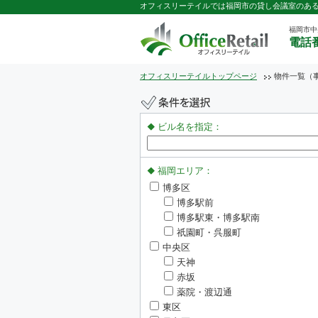
オフィスリーテイルでは福岡市の貸し会議室のあ
福岡市中
電話番
オフィスリーテイルトップページ
物件一覧（
ビル名を指定：
福岡エリア：
博多区
博多駅前
博多駅東・博多駅南
祇園町・呉服町
中央区
天神
赤坂
薬院・渡辺通
東区