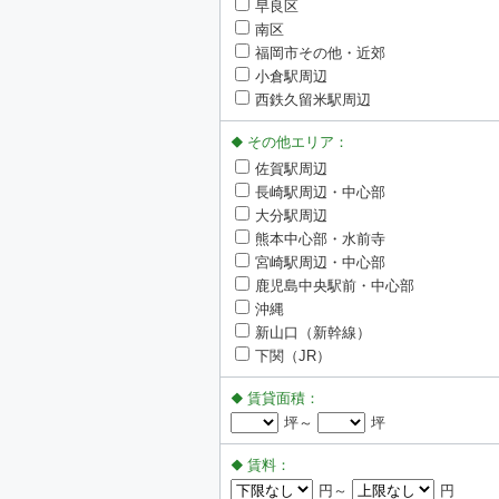
早良区
南区
福岡市その他・近郊
小倉駅周辺
西鉄久留米駅周辺
その他エリア：
佐賀駅周辺
長崎駅周辺・中心部
大分駅周辺
熊本中心部・水前寺
宮崎駅周辺・中心部
鹿児島中央駅前・中心部
沖縄
新山口（新幹線）
下関（JR）
賃貸面積：
坪～
坪
賃料：
円～
円