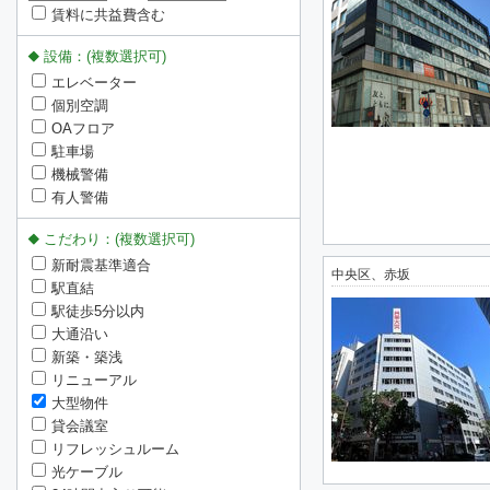
賃料に共益費含む
設備：(複数選択可)
エレベーター
個別空調
OAフロア
駐車場
機械警備
有人警備
こだわり：(複数選択可)
新耐震基準適合
中央区、赤坂
駅直結
駅徒歩5分以内
大通沿い
新築・築浅
リニューアル
大型物件
貸会議室
リフレッシュルーム
光ケーブル