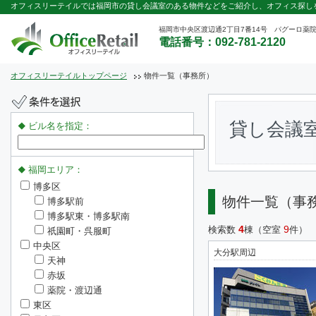
オフィスリーテイルでは福岡市の貸し会議室のある物件などをご紹介し、オフィス探し
福岡市中央区渡辺通2丁目7番14号 パグーロ薬院
電話番号：092-781-2120
オフィスリーテイルトップページ
物件一覧（事務所）
貸し会議
ビル名を指定：
福岡エリア：
博多区
物件一覧（事
博多駅前
博多駅東・博多駅南
4
9
検索数
棟（空室
件）
祇園町・呉服町
中央区
大分駅周辺
天神
赤坂
薬院・渡辺通
東区