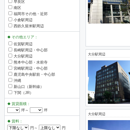
早良区
南区
福岡市その他・近郊
小倉駅周辺
西鉄久留米駅周辺
その他エリア：
佐賀駅周辺
長崎駅周辺・中心部
大分駅周辺
大分駅周辺
熊本中心部・水前寺
宮崎駅周辺・中心部
鹿児島中央駅前・中心部
沖縄
新山口（新幹線）
下関（JR）
賃貸面積：
坪～
坪
大分駅周辺
賃料：
円～
円