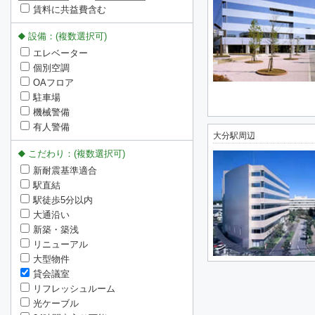
賃料に共益費含む
設備：(複数選択可)
エレベーター
個別空調
OAフロア
駐車場
機械警備
有人警備
大分駅周辺
こだわり：(複数選択可)
新耐震基準適合
駅直結
駅徒歩5分以内
大通沿い
新築・築浅
リニューアル
大型物件
貸会議室
リフレッシュルーム
光ケーブル